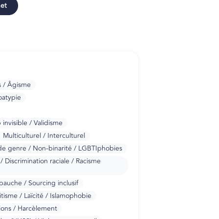
net
s / Âgisme
oatypie
nvisible / Validisme
Multiculturel / Interculturel
é de genre / Non-binarité / LGBTIphobies
/ Discrimination raciale / Racisme
bauche / Sourcing inclusif
itisme / Laïcité / Islamophobie
ions / Harcèlement