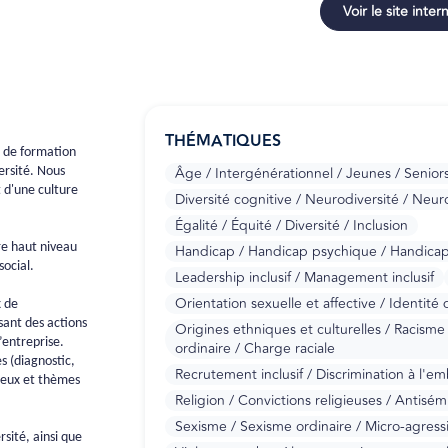
Voir le site inter
THÉMATIQUES
e de formation
Âge / Intergénérationnel / Jeunes / Senior
ersité. Nous
 d'une culture
Diversité cognitive / Neurodiversité / Neur
Égalité / Équité / Diversité / Inclusion
e haut niveau
Handicap / Handicap psychique / Handicap i
ocial.
Leadership inclusif / Management inclusif
Orientation sexuelle et affective / Identit
x de
ant des actions
Origines ethniques et culturelles / Racisme 
’entreprise.
ordinaire / Charge raciale
s (diagnostic,
Recrutement inclusif / Discrimination à l'em
jeux et thèmes
Religion / Convictions religieuses / Antisém
Sexisme / Sexisme ordinaire / Micro-agress
sité, ainsi que