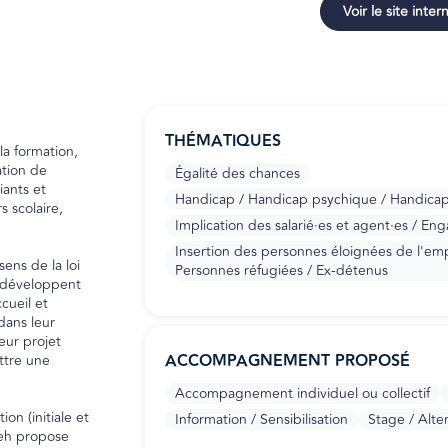
Voir le site inter
THÉMATIQUES
la formation,
ation de
Égalité des chances
ants et
Handicap / Handicap psychique / Handicap i
 scolaire,
Implication des salarié·es et agent·es / En
Insertion des personnes éloignées de l'emplo
ens de la loi
Personnes réfugiées / Ex-détenus
 développent
cueil et
ans leur
eur projet
ACCOMPAGNEMENT PROPOSÉ
ttre une
Accompagnement individuel ou collectif
ion (initiale et
Information / Sensibilisation
Stage / Alte
ejeh propose