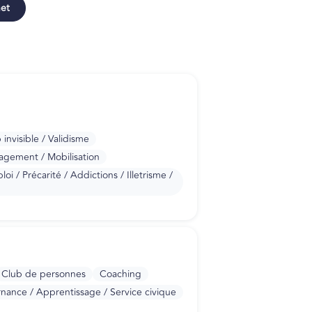
net
nvisible / Validisme
gagement / Mobilisation
i / Précarité / Addictions / Illetrisme /
Club de personnes
Coaching
rnance / Apprentissage / Service civique