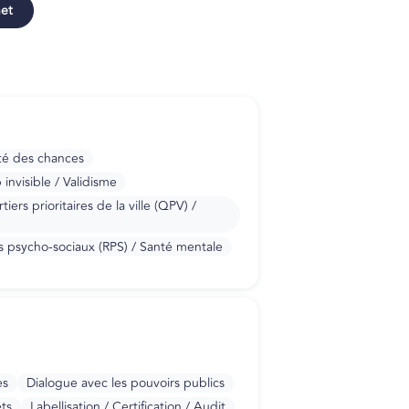
net
té des chances
nvisible / Validisme
iers prioritaires de la ville (QPV) /
es psycho-sociaux (RPS) / Santé mentale
es
Dialogue avec les pouvoirs publics
ts
Labellisation / Certification / Audit