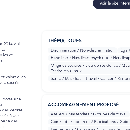
Voir le site inter
THÉMATIQUES
en 2014 qui
nter-
Discrimination / Non-discrimination
Égali
blics et
Handicap / Handicap psychique / Handicap i
 et
Origines sociales / Lieu de résidence / Quart
Territoires ruraux
et valorsie les
Santé / Maladie au travail / Cancer / Risqu
avec succès
ui porte une
ACCOMPAGNEMENT PROPOSÉ
ou
e des Zèbres
Ateliers / Masterclass / Groupes de travail
ccès à des
iper à des
Centre de ressources / Publications / Guid
ifs.
Evènements / Colloques / Forums / Somme