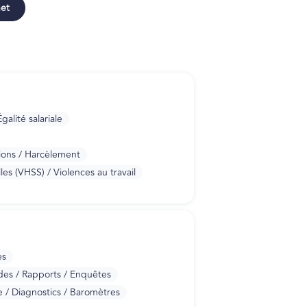
net
alité salariale
ions / Harcèlement
es (VHSS) / Violences au travail
es
des / Rapports / Enquêtes
 / Diagnostics / Baromètres