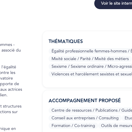
Voir le site inter
THÉMATIQUES
hommes -
 associé du
Égalité professionnelle femmes-hommes / Ég
Mixité sociale / Parité / Mixité des métiers
Sexisme / Sexisme ordinaire / Micro-agress
 l'égalité
ontre les
Violences et harcèlement sexistes et sexuell
vatoire
 apporte de
aux actrices
lien.
ACCOMPAGNEMENT PROPOSÉ
t structures
Centre de ressources / Publications / Guid
ctions sur
Conseil aux entreprises / Consulting
Etu
Formation / Co-training
Outils de mesure
unique en