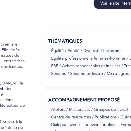
Voir le site inter
THÉMATIQUES
 première
 Elle fédère
Égalité / Équité / Diversité / Inclusion
 issu.es de
Égalité professionnelle femmes-hommes / Ég
 : entreprises
RSE / Achats responsables et inclusifs / Tran
 étudiant.es,
Sexisme / Sexisme ordinaire / Micro-agress
 COM-ENT, le
mbitions
ne
ACCOMPAGNEMENT PROPOSÉ
estions
lité autour de
Ateliers / Masterclass / Groupes de travail
Centre de ressources / Publications / Guid
T œuvre à la
Dialogue avec les pouvoirs publics
Forma
créatrice de