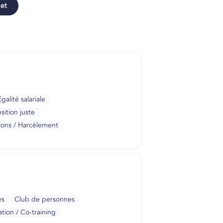
net
alité salariale
sition juste
ions / Harcèlement
es
Club de personnes
tion / Co-training