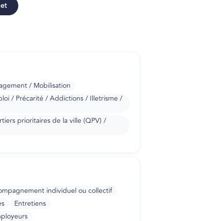
net
gagement / Mobilisation
i / Précarité / Addictions / Illetrisme /
iers prioritaires de la ville (QPV) /
mpagnement individuel ou collectif
es
Entretiens
ployeurs