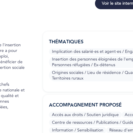
Voir le site inter
THÉMATIQUES
l'insertion
ère a pour
Implication des salarié·es et agent·es / En
ploi,
Insertion des personnes éloignées de l'emplo
bénéficier de
Personnes réfugiées / Ex-détenus
sertion sociale
Origines sociales / Lieu de résidence / Quart
Territoires ruraux
chefs
e nationale et
qualité et
onnes
ACCOMPAGNEMENT PROPOSÉ
iées,
Accès aux droits / Soutien juridique
Acco
Centre de ressources / Publications / Guid
Information / Sensibilisation
Réseau d'em