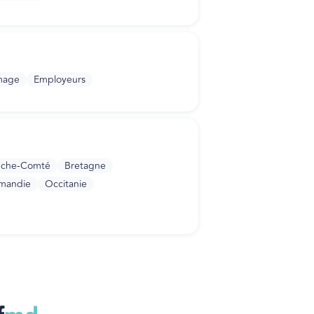
mage
Employeurs
nche-Comté
Bretagne
mandie
Occitanie