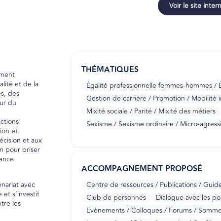
Voir le site inter
THÉMATIQUES
ement
lité et de la
Égalité professionnelle femmes-hommes / Ég
s, des
Gestion de carrière / Promotion / Mobilité 
ur du
Mixité sociale / Parité / Mixité des métiers
ctions
Sexisme / Sexisme ordinaire / Micro-agress
ion et
écision et aux
n pour briser
nance
ACCOMPAGNEMENT PROPOSÉ
nariat avec
Centre de ressources / Publications / Guid
et s’investit
Club de personnes
Dialogue avec les po
tre les
Evènements / Colloques / Forums / Somme