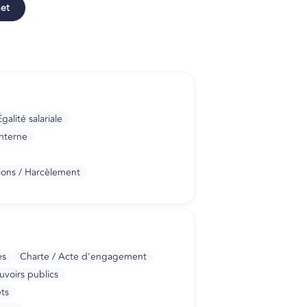
net
alité salariale
interne
ions / Harcèlement
es
Charte / Acte d'engagement
uvoirs publics
ts