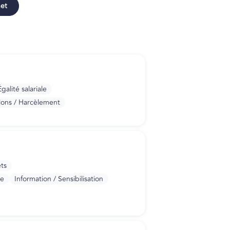
net
alité salariale
ions / Harcèlement
ts
re
Information / Sensibilisation