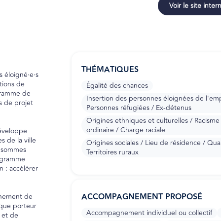
Voir le site inter
THÉMATIQUES
 éloigné·e·s
tions de
Égalité des chances
ogramme de
Insertion des personnes éloignées de l'emplo
s de projet
Personnes réfugiées / Ex-détenus
Origines ethniques et culturelles / Racisme 
ordinaire / Charge raciale
développe
s de la ville
Origines sociales / Lieu de résidence / Quart
us sommes
Territoires ruraux
rogramme
 : accélérer
ACCOMPAGNEMENT PROPOSÉ
gnement de
aque porteur
Accompagnement individuel ou collectif
 et de