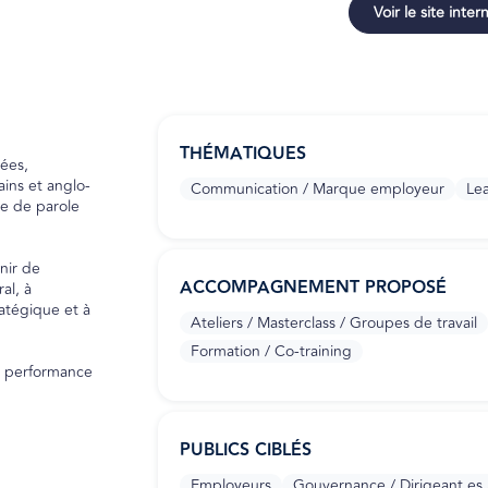
Voir le site inter
THÉMATIQUES
ées,
ins et anglo-
Communication / Marque employeur
Lea
e de parole
nir de
ACCOMPAGNEMENT PROPOSÉ
al, à
atégique et à
Ateliers / Masterclass / Groupes de travail
Formation / Co-training
a performance
PUBLICS CIBLÉS
Employeurs
Gouvernance / Dirigeant.es