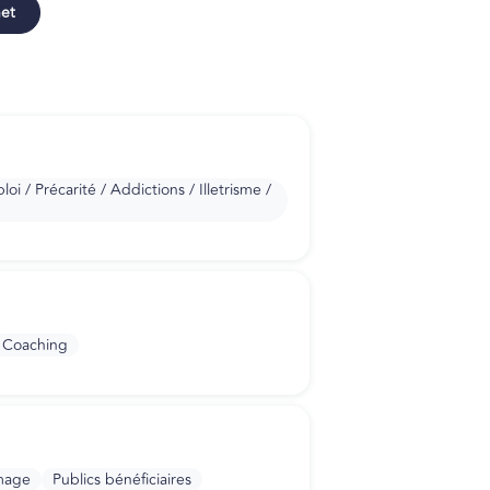
net
i / Précarité / Addictions / Illetrisme /
Coaching
mage
Publics bénéficiaires