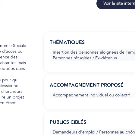
Voir le site inter
THÉMATIQUES
onomie Sociale
e d’accès ou
Insertion des personnes éloignées de l'emplo
rence des
Personnes réfugiées / Ex-détenus
xistantes mais
eloppées dans
 pour qui
ACCOMPAGNEMENT PROPOSÉ
fessionnel.
s chercheurs
Accompagnement individuel ou collectif
ire un projet
 en étant
PUBLICS CIBLÉS
Demandeurs d'emploi / Personnes au chô